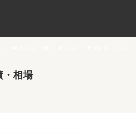
0120-818-999
11:00～19:00(年中無休)
店舗アクセス
ル
よくあるご質問
BLOG
買取キャンペーン
績・相場