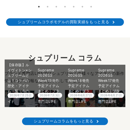
シュプリームコラボモデルの買取実績をもっと見る
シュプリーム コラム
【保存版】ル
イヴィトン×シ
Supreme
Supreme
Supreme
ブランド専門店LIFEではシュプリームの様々なアイテムの新作
ュプリームと
2026SS
2026SS
2026SS
情報や買取情報などをお伝えしています。
は？コラボの
Week19発売
Week18発売
Week17発売
歴史・アイテ
予定アイテム
予定アイテム
予定アイテム
ム一覧・今の
まとめ｜ブラ
まとめ｜ブラ
まとめ｜ブラ
2026年7月25日
2026年7月3日
2026年6月27日
2026年6月21日
価値を徹底ガ
ンド古着買取
ンド古着買取
ンド古着買取
イド
専門店LIFE
専門店LIFE
専門店LIFE
シュプリームコラムをもっと見る