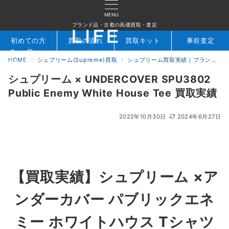
MENU
ブランド品・古着の高価買取・査定
初めての方
買取の流れ
買取キット
事前査定
HOME
シュプリーム(Supreme)買取
シュプリーム買取実績｜ブランド専門店LIFE
検索
お問合せ
シュプリーム × UNDERCOVER SPU3802
Public Enemy White House Tee 買取実績
2022年10月30日
2024年6月27日
【
買取実績】シュプリーム ×ア
ンダーカバー
パブリックエネ
ミー ホワイトハウス Tシャツ