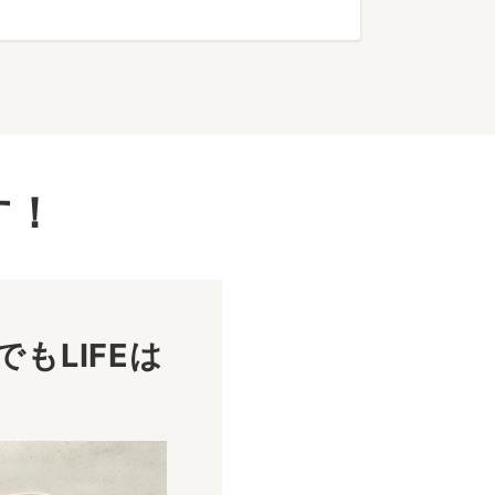
す！
もLIFEは
！