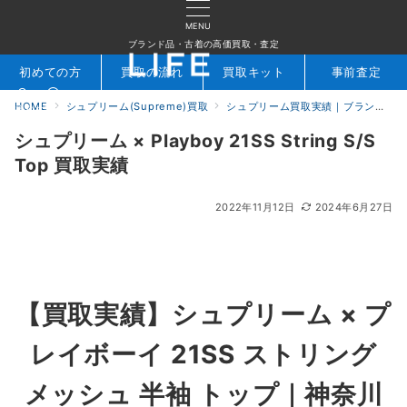
MENU
ブランド品・古着の高価買取・査定
初めての方
買取の流れ
買取キット
事前査定
HOME
シュプリーム(Supreme)買取
シュプリーム買取実績｜ブランド専門店LIFE
検索
お問合せ
シュプリーム × Playboy 21SS String S/S
Top 買取実績
2022年11月12日
2024年6月27日
【
買取実績】シュプリーム ×
プ
レイボーイ 21SS ストリング
メッシュ 半袖 トップ｜神奈川