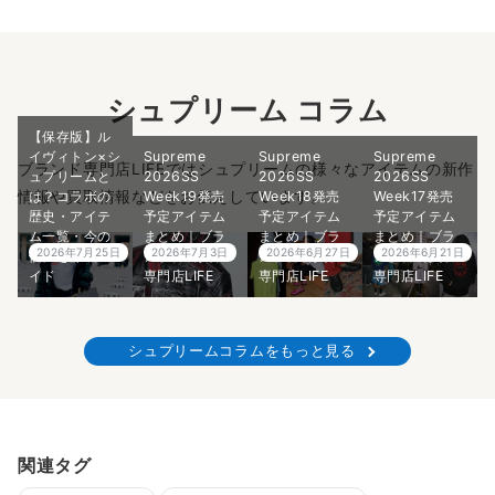
シュプリーム コラム
【保存版】ル
イヴィトン×シ
Supreme
Supreme
Supreme
ブランド専門店LIFEではシュプリームの様々なアイテムの新作
ュプリームと
2026SS
2026SS
2026SS
情報や買取情報などをお伝えしています。
は？コラボの
Week19発売
Week18発売
Week17発売
歴史・アイテ
予定アイテム
予定アイテム
予定アイテム
ム一覧・今の
まとめ｜ブラ
まとめ｜ブラ
まとめ｜ブラ
2026年7月25日
2026年7月3日
2026年6月27日
2026年6月21日
価値を徹底ガ
ンド古着買取
ンド古着買取
ンド古着買取
イド
専門店LIFE
専門店LIFE
専門店LIFE
シュプリームコラムをもっと見る
関連タグ