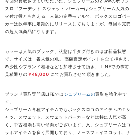
今回お買取させていただいた、シュプリームの21AWのボック
スロゴフーデット スウェット パーカーはシュプリーム人気の
火付け役とも言える、人気の定番モデルで、ボックスロゴパー
カーは数年事に定期的にリリースしておりますが、毎回即完売
の超人気商品になります。
カラーは人気のブラック、状態は半タグ付きのほぼ新品状態
で、サイズは一番人気のXL、高額査定ポイントを全て押さえ、
希少性やブランド相場なども加味させて頂き、 LINEでの事前
見積通りの
￥48,000
にてお買取させて頂きました。
ブランド買取専門店LIFEでは
シュプリーム
の
買取を強化中で
す。
シュプリーム各種アイテムでもボックスロゴのアイテムのＴシ
ャツ、スウェット、スウェットパーカーなどは特に人気が高
く、中古相場も高い傾向がございます。又、シュプリームはコ
ラボアイテムを多く展開しており、ノースフェイスコラボ、ナ