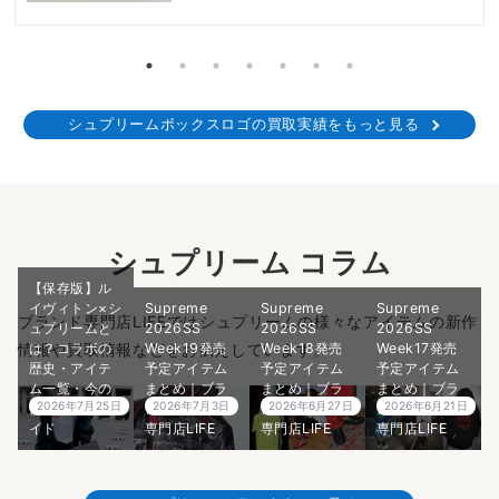
シュプリームボックスロゴの買取実績をもっと見る
シュプリーム コラム
【保存版】ル
イヴィトン×シ
Supreme
Supreme
Supreme
ブランド専門店LIFEではシュプリームの様々なアイテムの新作
ュプリームと
2026SS
2026SS
2026SS
情報や買取情報などをお伝えしています。
は？コラボの
Week19発売
Week18発売
Week17発売
歴史・アイテ
予定アイテム
予定アイテム
予定アイテム
ム一覧・今の
まとめ｜ブラ
まとめ｜ブラ
まとめ｜ブラ
2026年7月25日
2026年7月3日
2026年6月27日
2026年6月21日
価値を徹底ガ
ンド古着買取
ンド古着買取
ンド古着買取
イド
専門店LIFE
専門店LIFE
専門店LIFE