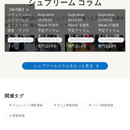
シュプリーム コラム
【保存版】ル
イヴィトン×シ
Supreme
Supreme
Supreme
ブランド専門店LIFEではシュプリームの様々なアイテムの新作
ュプリームと
2026SS
2026SS
2026SS
情報や買取情報などをお伝えしています。
は？コラボの
Week19発売
Week18発売
Week17発売
歴史・アイテ
予定アイテム
予定アイテム
予定アイテム
ム一覧・今の
まとめ｜ブラ
まとめ｜ブラ
まとめ｜ブラ
2026年7月25日
2026年7月3日
2026年6月27日
2026年6月21日
価値を徹底ガ
ンド古着買取
ンド古着買取
ンド古着買取
イド
専門店LIFE
専門店LIFE
専門店LIFE
シュプリームコラムをもっと見る
関連タグ
デニムパンツ買取実績
デニム買取実績
パンツ買取実績
買取実績