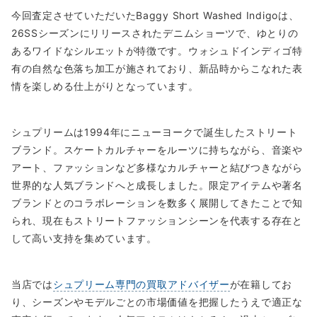
今回査定させていただいたBaggy Short Washed Indigoは、
26SSシーズンにリリースされたデニムショーツで、ゆとりの
あるワイドなシルエットが特徴です。ウォシュドインディゴ特
有の自然な色落ち加工が施されており、新品時からこなれた表
情を楽しめる仕上がりとなっています。
シュプリームは1994年にニューヨークで誕生したストリート
ブランド。スケートカルチャーをルーツに持ちながら、音楽や
アート、ファッションなど多様なカルチャーと結びつきながら
世界的な人気ブランドへと成長しました。限定アイテムや著名
ブランドとのコラボレーションを数多く展開してきたことで知
られ、現在もストリートファッションシーンを代表する存在と
して高い支持を集めています。
当店では
シュプリーム専門の買取アドバイザー
が在籍してお
り、シーズンやモデルごとの市場価値を把握したうえで適正な