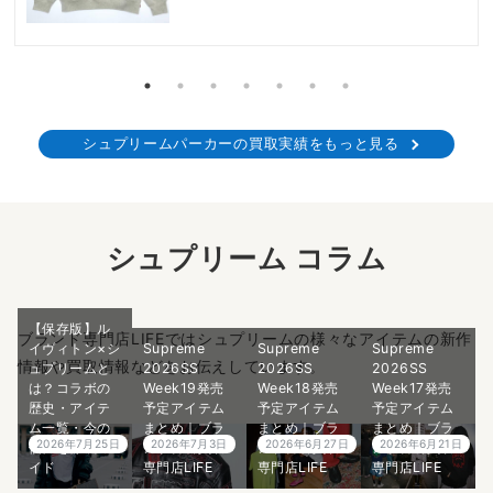
シュプリームパーカーの買取実績をもっと見る
シュプリーム コラム
【保存版】ル
ブランド専門店LIFEではシュプリームの様々なアイテムの新作
イヴィトン×シ
Supreme
Supreme
Supreme
情報や買取情報などをお伝えしています。
ュプリームと
2026SS
2026SS
2026SS
は？コラボの
Week19発売
Week18発売
Week17発売
歴史・アイテ
予定アイテム
予定アイテム
予定アイテム
ム一覧・今の
まとめ｜ブラ
まとめ｜ブラ
まとめ｜ブラ
2026年7月25日
2026年7月3日
2026年6月27日
2026年6月21日
価値を徹底ガ
ンド古着買取
ンド古着買取
ンド古着買取
イド
専門店LIFE
専門店LIFE
専門店LIFE