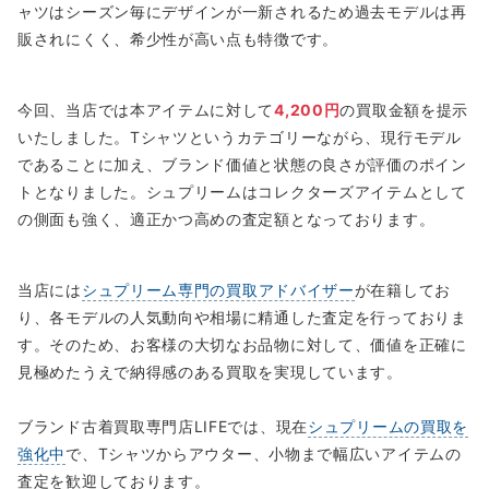
ャツはシーズン毎にデザインが一新されるため過去モデルは再
販されにくく、希少性が高い点も特徴です。
今回、当店では本アイテムに対して
4,200円
の買取金額を提示
いたしました。Tシャツというカテゴリーながら、現行モデル
であることに加え、ブランド価値と状態の良さが評価のポイン
トとなりました。シュプリームはコレクターズアイテムとして
の側面も強く、適正かつ高めの査定額となっております。
当店には
シュプリーム専門の買取アドバイザー
が在籍してお
り、各モデルの人気動向や相場に精通した査定を行っておりま
す。そのため、お客様の大切なお品物に対して、価値を正確に
見極めたうえで納得感のある買取を実現しています。
ブランド古着買取専門店LIFEでは、現在
シュプリームの買取を
強化中
で、Tシャツからアウター、小物まで幅広いアイテムの
査定を歓迎しております。