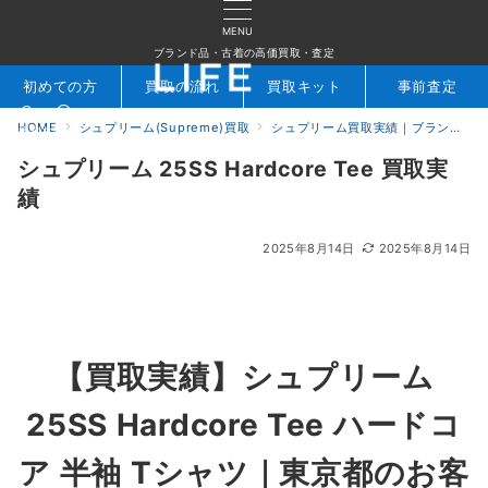
MENU
ブランド品・古着の高価買取・査定
初めての方
買取の流れ
買取キット
事前査定
HOME
シュプリーム(Supreme)買取
シュプリーム買取実績｜ブランド専門店LIFE
検索
お問合せ
シュプリーム 25SS Hardcore Tee 買取実
績
2025年8月14日
2025年8月14日
【買取実績】
シュプリーム
25SS Hardcore Tee ハードコ
ア 半袖 Tシャツ
｜東京都のお客