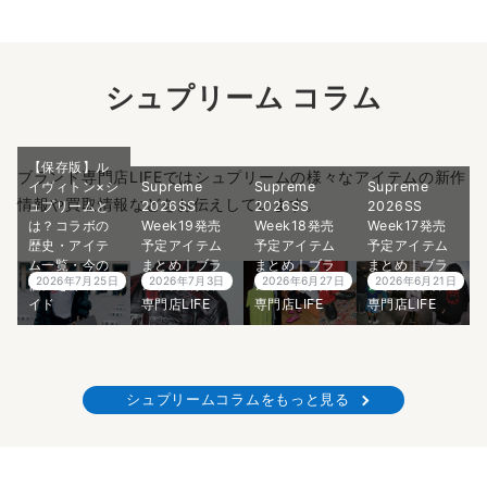
シュプリーム コラム
【保存版】ル
ブランド専門店LIFEではシュプリームの様々なアイテムの新作
イヴィトン×シ
Supreme
Supreme
Supreme
情報や買取情報などをお伝えしています。
ュプリームと
2026SS
2026SS
2026SS
は？コラボの
Week19発売
Week18発売
Week17発売
歴史・アイテ
予定アイテム
予定アイテム
予定アイテム
ム一覧・今の
まとめ｜ブラ
まとめ｜ブラ
まとめ｜ブラ
2026年7月25日
2026年7月3日
2026年6月27日
2026年6月21日
価値を徹底ガ
ンド古着買取
ンド古着買取
ンド古着買取
イド
専門店LIFE
専門店LIFE
専門店LIFE
シュプリームコラムをもっと見る