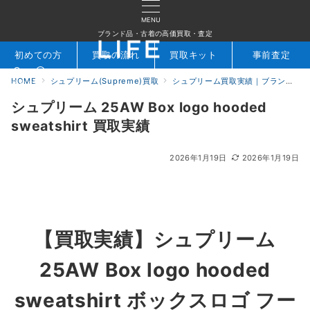
MENU
ブランド品・古着の高価買取・査定
初めての方
買取の流れ
買取キット
事前査定
HOME
シュプリーム(Supreme)買取
シュプリーム買取実績｜ブランド専門店LIFE
検索
お問合せ
シュプリーム 25AW Box logo hooded
sweatshirt 買取実績
2026年1月19日
2026年1月19日
【買取実績】
シュプリーム
25AW Box logo hooded
sweatshirt ボックスロゴ フー