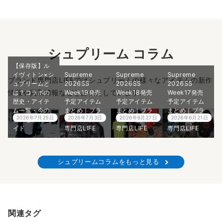
シュプリーム コラム
【保存版】ル
イヴィトン×シ
Supreme
Supreme
Supreme
ブランド専門店LIFEではシュプリームの様々なアイテムの新作
ュプリームと
2026SS
2026SS
2026SS
情報や買取情報などをお伝えしています。
は？コラボの
Week19発売
Week18発売
Week17発売
歴史・アイテ
予定アイテム
予定アイテム
予定アイテム
ム一覧・今の
まとめ｜ブラ
まとめ｜ブラ
まとめ｜ブラ
2026年7月25日
2026年7月3日
2026年6月27日
2026年6月21日
価値を徹底ガ
ンド古着買取
ンド古着買取
ンド古着買取
イド
専門店LIFE
専門店LIFE
専門店LIFE
シュプリームコラムをもっと見る
関連タグ