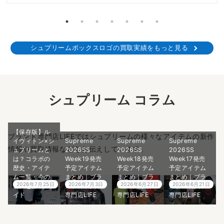
シュプリームボックスロゴの買取実績をもっと見る
シュプリーム コラム
【保存版】ル
ブランド専門店LIFEではシュプリームの様々なアイテムの新作
イヴィトン×シ
Supreme
Supreme
Supreme
情報や買取情報などをお伝えしています。
ュプリームと
2026SS
2026SS
2026SS
は？コラボの
Week19発売
Week18発売
Week17発売
歴史・アイテ
予定アイテム
予定アイテム
予定アイテム
ム一覧・今の
まとめ｜ブラ
まとめ｜ブラ
まとめ｜ブラ
2026年7月25日
2026年7月3日
2026年6月27日
2026年6月21日
価値を徹底ガ
ンド古着買取
ンド古着買取
ンド古着買取
イド
専門店LIFE
専門店LIFE
専門店LIFE