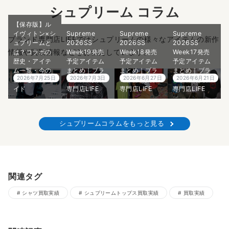
シュプリーム コラム
【保存版】ル
イヴィトン×シ
Supreme
Supreme
Supreme
ブランド専門店LIFEではシュプリームの様々なアイテムの新作
ュプリームと
2026SS
2026SS
2026SS
情報や買取情報などをお伝えしています。
は？コラボの
Week19発売
Week18発売
Week17発売
歴史・アイテ
予定アイテム
予定アイテム
予定アイテム
ム一覧・今の
まとめ｜ブラ
まとめ｜ブラ
まとめ｜ブラ
2026年7月25日
2026年7月3日
2026年6月27日
2026年6月21日
価値を徹底ガ
ンド古着買取
ンド古着買取
ンド古着買取
イド
専門店LIFE
専門店LIFE
専門店LIFE
シュプリームコラムをもっと見る
関連タグ
シャツ買取実績
シュプリームトップス買取実績
買取実績