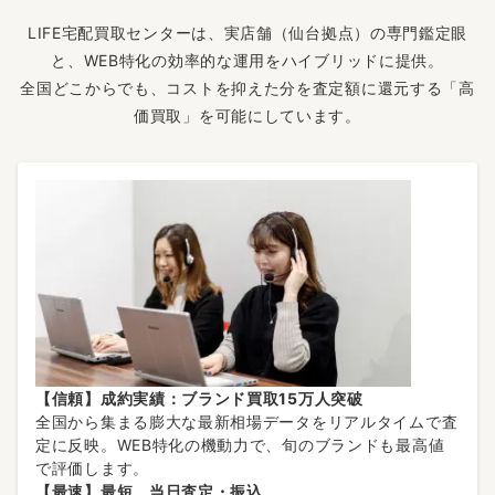
LIFE宅配買取センターは、実店舗（仙台拠点）の専門鑑定眼
と、WEB特化の効率的な運用をハイブリッドに提供。
全国どこからでも、コストを抑えた分を査定額に還元する「高
価買取」を可能にしています。
【信頼】成約実績：ブランド買取15万人突破
全国から集まる膨大な最新相場データをリアルタイムで査
定に反映。WEB特化の機動力で、旬のブランドも最高値
で評価します。
【最速】最短、当日査定・振込