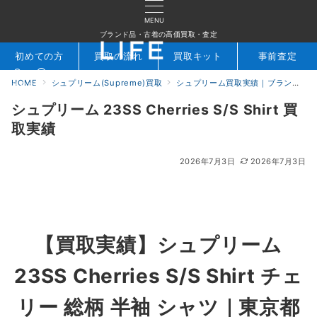
MENU
ブランド品・古着の高価買取・査定
初めての方
買取の流れ
買取キット
事前査定
HOME
シュプリーム(Supreme)買取
シュプリーム買取実績｜ブランド専門店LIFE
検索
お問合せ
シュプリーム 23SS Cherries S/S Shirt 買
取実績
2026年7月3日
2026年7月3日
【買取実績】
シュプリーム
23SS Cherries S/S Shirt チェ
リー 総柄 半袖 シャツ
｜東京都