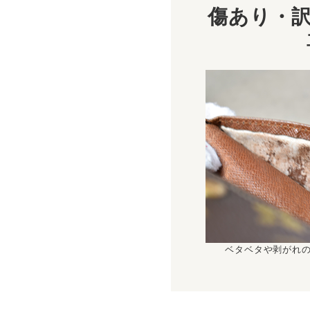
傷あり・訳
ベタベタや剥がれ