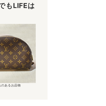
もLIFEは
！
れのあるお品物