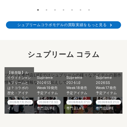
シュプリームコラボモデルの買取実績をもっと見る
シュプリーム コラム
【保存版】ル
ブランド専門店LIFEではシュプリームの様々なアイテムの新作
イヴィトン×シ
Supreme
Supreme
Supreme
情報や買取情報などをお伝えしています。
ュプリームと
2026SS
2026SS
2026SS
は？コラボの
Week19発売
Week18発売
Week17発売
歴史・アイテ
予定アイテム
予定アイテム
予定アイテム
ム一覧・今の
まとめ｜ブラ
まとめ｜ブラ
まとめ｜ブラ
2026年7月25日
2026年7月3日
2026年6月27日
2026年6月21日
価値を徹底ガ
ンド古着買取
ンド古着買取
ンド古着買取
イド
専門店LIFE
専門店LIFE
専門店LIFE