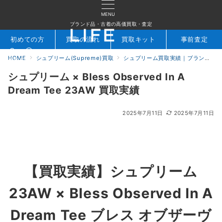
MENU
ブランド品・古着の高価買取・査定
初めての方
買取の流れ
買取キット
事前査定
HOME
シュプリーム(Supreme)買取
シュプリーム買取実績｜ブランド専門店LIFE
検索
お問合せ
シュプリーム × Bless Observed In A
Dream Tee 23AW 買取実績
2025年7月11日
2025年7月11日
【買取実績】
シュプリーム
23AW × Bless Observed In A
Dream Tee ブレス オブザーヴ