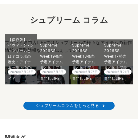
シュプリーム コラム
【保存版】ル
ブランド専門店LIFEではシュプリームの様々なアイテムの新作
イヴィトン×シ
Supreme
Supreme
Supreme
情報や買取情報などをお伝えしています。
ュプリームと
2026SS
2026SS
2026SS
は？コラボの
Week19発売
Week18発売
Week17発売
歴史・アイテ
予定アイテム
予定アイテム
予定アイテム
ム一覧・今の
まとめ｜ブラ
まとめ｜ブラ
まとめ｜ブラ
2026年7月25日
2026年7月3日
2026年6月27日
2026年6月21日
価値を徹底ガ
ンド古着買取
ンド古着買取
ンド古着買取
イド
専門店LIFE
専門店LIFE
専門店LIFE
シュプリームコラムをもっと見る
関連タグ