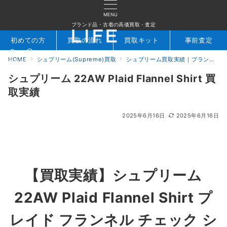
MENU
ブランド品・古着の高価買取・査定
初めての方
買取の流れ
買取キット
事前査定
HOME
シュプリーム(Supreme)買取
シュプリーム買取実績｜ブランド専門店LIFE
検索
お問合せ
シュプリーム 22AW Plaid Flannel Shirt 買
取実績
2025年6月16日
2025年6月16日
【買取実績】
シュプリーム
22AW Plaid Flannel Shirt プ
レイド フランネル チェック シ