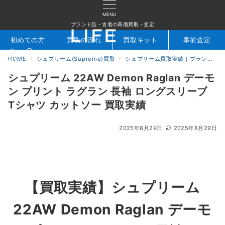
MENU
ブランド品・古着の高価買取・査定
初めての方
買取の流れ
買取キット
事前査定
HOME
シュプリーム(Supreme)買取
シュプリーム買取実績｜ブランド専門店LIFE
検索
お問合せ
シュプリーム 22AW Demon Raglan デーモ
ン プリント ラグラン 長袖 ロングスリーブ
Tシャツ カットソー 買取実績
2025年8月29日
2025年8月29日
【買取実績】
シュプリーム
22AW Demon Raglan デーモ