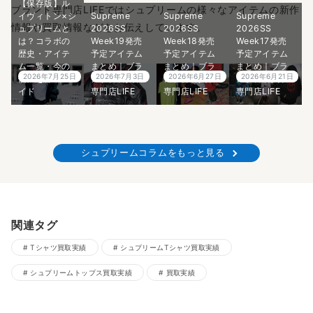
【保存版】ル
ブランド専門店LIFEではシュプリームの様々なアイテムの新作
イヴィトン×シ
Supreme
Supreme
Supreme
情報や買取情報などをお伝えしています。
ュプリームと
2026SS
2026SS
2026SS
は？コラボの
Week19発売
Week18発売
Week17発売
歴史・アイテ
予定アイテム
予定アイテム
予定アイテム
ム一覧・今の
まとめ｜ブラ
まとめ｜ブラ
まとめ｜ブラ
2026年7月25日
2026年7月3日
2026年6月27日
2026年6月21日
価値を徹底ガ
ンド古着買取
ンド古着買取
ンド古着買取
イド
専門店LIFE
専門店LIFE
専門店LIFE
シュプリームコラムをもっと見る
関連タグ
Tシャツ買取実績
シュプリームTシャツ買取実績
シュプリームトップス買取実績
買取実績