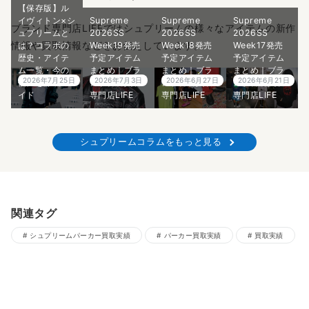
【保存版】ル
イヴィトン×シ
Supreme
Supreme
Supreme
ブランド専門店LIFEではシュプリームの様々なアイテムの新作
ュプリームと
2026SS
2026SS
2026SS
情報や買取情報などをお伝えしています。
は？コラボの
Week19発売
Week18発売
Week17発売
歴史・アイテ
予定アイテム
予定アイテム
予定アイテム
ム一覧・今の
まとめ｜ブラ
まとめ｜ブラ
まとめ｜ブラ
2026年7月25日
2026年7月3日
2026年6月27日
2026年6月21日
価値を徹底ガ
ンド古着買取
ンド古着買取
ンド古着買取
イド
専門店LIFE
専門店LIFE
専門店LIFE
シュプリームコラムをもっと見る
関連タグ
シュプリームパーカー買取実績
パーカー買取実績
買取実績