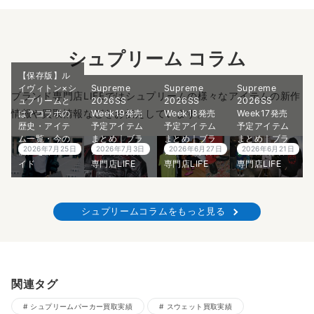
シュプリーム コラム
【保存版】ル
イヴィトン×シ
Supreme
Supreme
Supreme
ブランド専門店LIFEではシュプリームの様々なアイテムの新作
ュプリームと
2026SS
2026SS
2026SS
情報や買取情報などをお伝えしています。
は？コラボの
Week19発売
Week18発売
Week17発売
歴史・アイテ
予定アイテム
予定アイテム
予定アイテム
ム一覧・今の
まとめ｜ブラ
まとめ｜ブラ
まとめ｜ブラ
2026年7月25日
2026年7月3日
2026年6月27日
2026年6月21日
価値を徹底ガ
ンド古着買取
ンド古着買取
ンド古着買取
イド
専門店LIFE
専門店LIFE
専門店LIFE
シュプリームコラムをもっと見る
関連タグ
シュプリームパーカー買取実績
スウェット買取実績