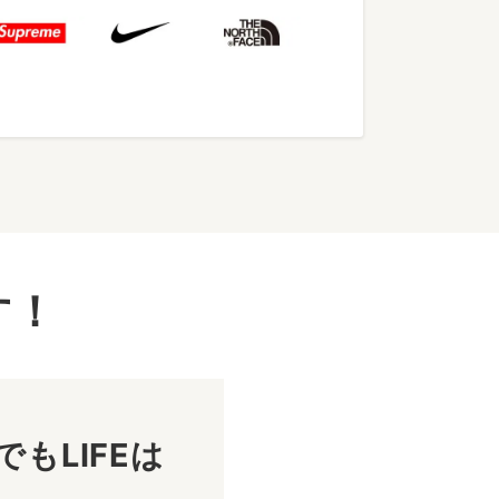
す！
もLIFEは
！