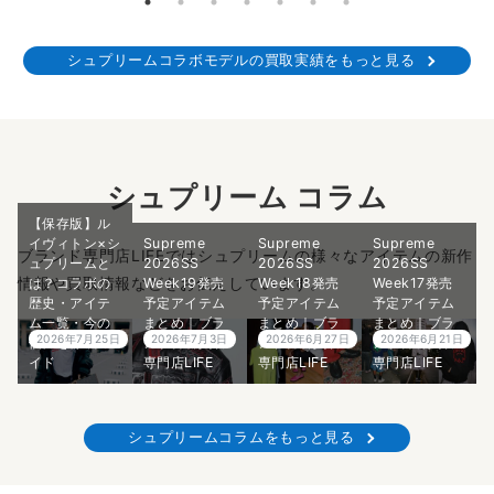
シュプリームコラボモデルの買取実績をもっと見る
シュプリーム コラム
【保存版】ル
イヴィトン×シ
Supreme
Supreme
Supreme
ブランド専門店LIFEではシュプリームの様々なアイテムの新作
ュプリームと
2026SS
2026SS
2026SS
情報や買取情報などをお伝えしています。
は？コラボの
Week19発売
Week18発売
Week17発売
歴史・アイテ
予定アイテム
予定アイテム
予定アイテム
ム一覧・今の
まとめ｜ブラ
まとめ｜ブラ
まとめ｜ブラ
2026年7月25日
2026年7月3日
2026年6月27日
2026年6月21日
価値を徹底ガ
ンド古着買取
ンド古着買取
ンド古着買取
イド
専門店LIFE
専門店LIFE
専門店LIFE
シュプリームコラムをもっと見る