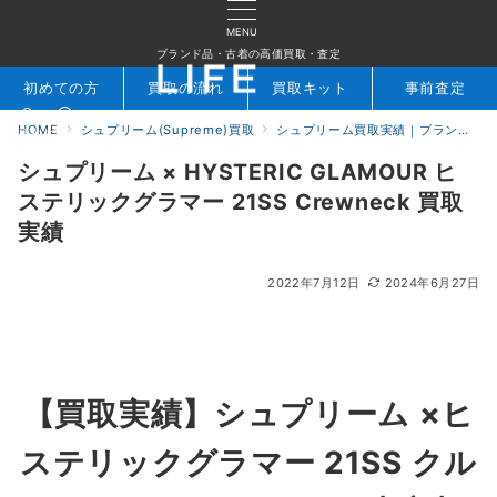
MENU
ブランド品・古着の高価買取・査定
初めての方
買取の流れ
買取キット
事前査定
HOME
シュプリーム(Supreme)買取
シュプリーム買取実績｜ブランド専門店LIFE
検索
お問合せ
シュプリーム × HYSTERIC GLAMOUR ヒ
ステリックグラマー 21SS Crewneck 買取
実績
2022年7月12日
2024年6月27日
【
買取実績】シュプリーム ×ヒ
ステリックグラマー 21SS クル