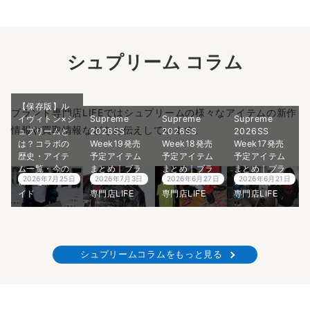
シュプリーム コラム
【保存版】ル
ブランド専門店LIFEではシュプリームの様々なアイテムの新作
イヴィトン×シ
Supreme
Supreme
Supreme
情報や買取情報などをお伝えしています。
ュプリームと
2026SS
2026SS
2026SS
は？コラボの
Week19発売
Week18発売
Week17発売
歴史・アイテ
予定アイテム
予定アイテム
予定アイテム
ム一覧・今の
まとめ｜ブラ
まとめ｜ブラ
まとめ｜ブラ
2026年7月25日
2026年7月3日
2026年6月27日
2026年6月21日
価値を徹底ガ
ンド古着買取
ンド古着買取
ンド古着買取
イド
専門店LIFE
専門店LIFE
専門店LIFE
シュプリームコラムをもっと見る