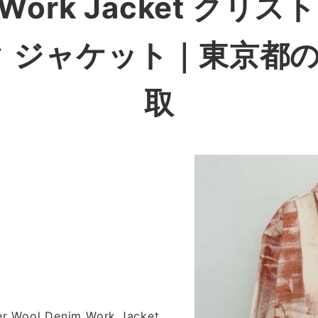
m Work Jacket ク
ク ジャケット
｜東京都
取
er Wool Denim Work Jacket