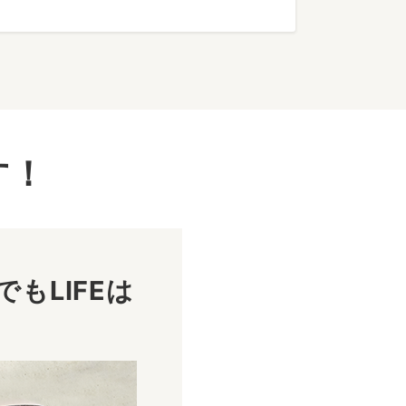
す！
もLIFEは
！