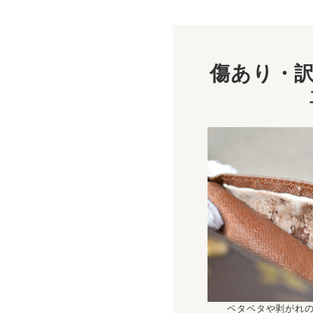
傷あり・訳
ベタベタや剥がれ