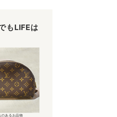
もLIFEは
！
れのあるお品物