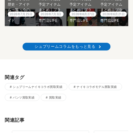
歴史・アイテ
予定アイテム
予定アイテム
予定アイテム
ム一覧・今の
まとめ｜ブラ
まとめ｜ブラ
まとめ｜ブラ
2026年7月25日
2026年7月3日
2026年6月27日
2026年6月21日
価値を徹底ガ
ンド古着買取
ンド古着買取
ンド古着買取
イド
専門店LIFE
専門店LIFE
専門店LIFE
シュプリームコラムをもっと見る
関連タグ
シュプリームナイキコラボ買取実績
ナイキコラボモデル買取実績
パンツ買取実績
買取実績
関連記事