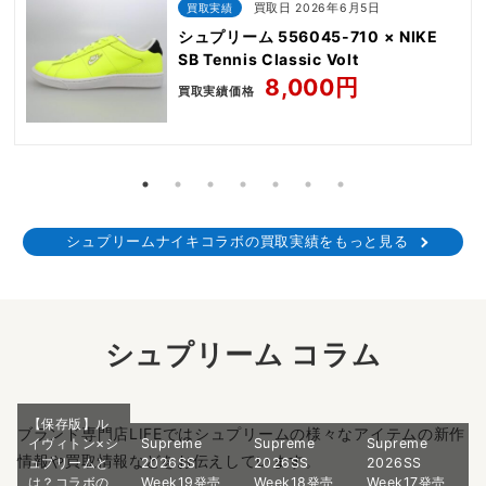
買取実績
買取日 2026年6月5日
シュプリーム 556045-710 × NIKE
SB Tennis Classic Volt
8,000円
買取実績価格
シュプリームナイキコラボの買取実績をもっと見る
シュプリーム コラム
【保存版】ル
ブランド専門店LIFEではシュプリームの様々なアイテムの新作
イヴィトン×シ
Supreme
Supreme
Supreme
情報や買取情報などをお伝えしています。
ュプリームと
2026SS
2026SS
2026SS
は？コラボの
Week19発売
Week18発売
Week17発売