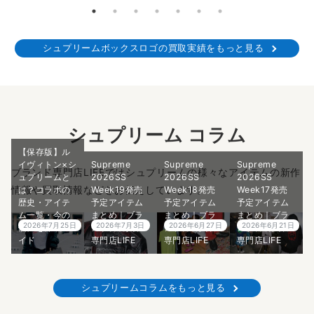
シュプリームボックスロゴの買取実績をもっと見る
シュプリーム コラム
【保存版】ル
イヴィトン×シ
Supreme
Supreme
Supreme
ブランド専門店LIFEではシュプリームの様々なアイテムの新作
ュプリームと
2026SS
2026SS
2026SS
情報や買取情報などをお伝えしています。
は？コラボの
Week19発売
Week18発売
Week17発売
歴史・アイテ
予定アイテム
予定アイテム
予定アイテム
ム一覧・今の
まとめ｜ブラ
まとめ｜ブラ
まとめ｜ブラ
2026年7月25日
2026年7月3日
2026年6月27日
2026年6月21日
価値を徹底ガ
ンド古着買取
ンド古着買取
ンド古着買取
イド
専門店LIFE
専門店LIFE
専門店LIFE
シュプリームコラムをもっと見る