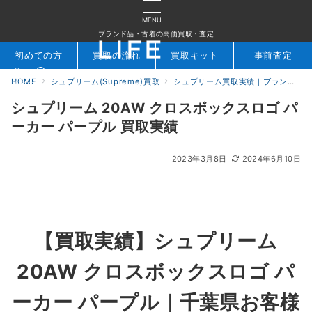
MENU
ブランド品・古着の高価買取・査定
初めての方
買取の流れ
買取キット
事前査定
HOME
シュプリーム(Supreme)買取
シュプリーム買取実績｜ブランド専門店LIFE
検索
お問合せ
シュプリーム 20AW クロスボックスロゴ パ
ーカー パープル 買取実績
2023年3月8日
2024年6月10日
【買取実績】シュプリーム
20AW クロスボックスロゴ パ
ーカー パープル
｜千葉県
お客様