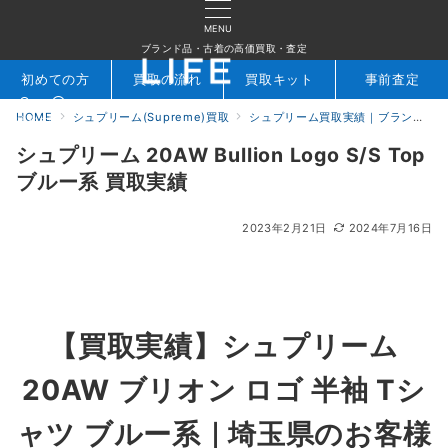
MENU
ブランド品・古着の高価買取・査定
初めての方
買取の流れ
買取キット
事前査定
HOME
シュプリーム(Supreme)買取
シュプリーム買取実績｜ブランド専門店LIFE
検索
お問合せ
シュプリーム 20AW Bullion Logo S/S Top
ブルー系 買取実績
2023年2月21日
2024年7月16日
【
買取実績】
シュプリーム
20AW ブリオン ロゴ 半袖 Tシ
ャツ ブルー系｜埼玉県
のお客様