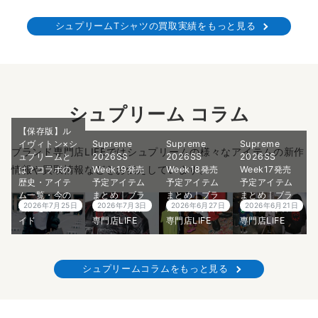
シュプリームTシャツの買取実績をもっと見る
シュプリーム コラム
【保存版】ル
イヴィトン×シ
Supreme
Supreme
Supreme
ブランド専門店LIFEではシュプリームの様々なアイテムの新作
ュプリームと
2026SS
2026SS
2026SS
情報や買取情報などをお伝えしています。
は？コラボの
Week19発売
Week18発売
Week17発売
歴史・アイテ
予定アイテム
予定アイテム
予定アイテム
ム一覧・今の
まとめ｜ブラ
まとめ｜ブラ
まとめ｜ブラ
2026年7月25日
2026年7月3日
2026年6月27日
2026年6月21日
価値を徹底ガ
ンド古着買取
ンド古着買取
ンド古着買取
イド
専門店LIFE
専門店LIFE
専門店LIFE
シュプリームコラムをもっと見る