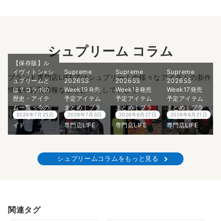
シュプリーム コラム
【保存版】ル
イヴィトン×シ
Supreme
Supreme
Supreme
ブランド専門店LIFEではシュプリームの様々なアイテムの新作
ュプリームと
2026SS
2026SS
2026SS
情報や買取情報などをお伝えしています。
は？コラボの
Week19発売
Week18発売
Week17発売
歴史・アイテ
予定アイテム
予定アイテム
予定アイテム
ム一覧・今の
まとめ｜ブラ
まとめ｜ブラ
まとめ｜ブラ
2026年7月25日
2026年7月3日
2026年6月27日
2026年6月21日
価値を徹底ガ
ンド古着買取
ンド古着買取
ンド古着買取
イド
専門店LIFE
専門店LIFE
専門店LIFE
シュプリームコラムをもっと見る
関連タグ