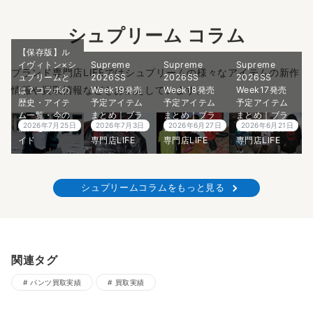
シュプリーム コラム
【保存版】ル
イヴィトン×シ
Supreme
Supreme
Supreme
ブランド専門店LIFEではシュプリームの様々なアイテムの新作
ュプリームと
2026SS
2026SS
2026SS
情報や買取情報などをお伝えしています。
は？コラボの
Week19発売
Week18発売
Week17発売
歴史・アイテ
予定アイテム
予定アイテム
予定アイテム
ム一覧・今の
まとめ｜ブラ
まとめ｜ブラ
まとめ｜ブラ
2026年7月25日
2026年7月3日
2026年6月27日
2026年6月21日
価値を徹底ガ
ンド古着買取
ンド古着買取
ンド古着買取
イド
専門店LIFE
専門店LIFE
専門店LIFE
シュプリームコラムをもっと見る
関連タグ
パンツ買取実績
買取実績