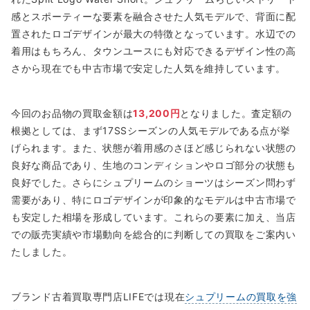
感とスポーティーな要素を融合させた人気モデルで、背面に配
置されたロゴデザインが最大の特徴となっています。水辺での
着用はもちろん、タウンユースにも対応できるデザイン性の高
さから現在でも中古市場で安定した人気を維持しています。
今回のお品物の買取金額は
13,200円
となりました。査定額の
根拠としては、まず17SSシーズンの人気モデルである点が挙
げられます。また、状態が着用感のさほど感じられない状態の
良好な商品であり、生地のコンディションやロゴ部分の状態も
良好でした。さらにシュプリームのショーツはシーズン問わず
需要があり、特にロゴデザインが印象的なモデルは中古市場で
も安定した相場を形成しています。これらの要素に加え、当店
での販売実績や市場動向を総合的に判断しての買取をご案内い
たしました。
ブランド古着買取専門店LIFEでは現在
シュプリームの買取を強