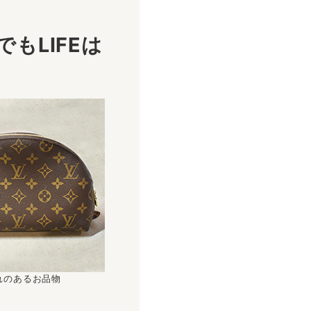
もLIFEは
！
れのあるお品物