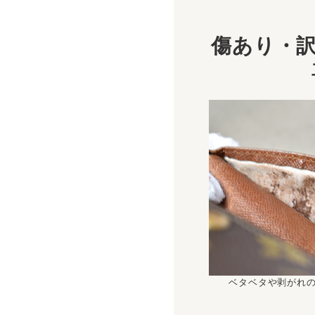
傷あり・訳
ベタベタや剥がれ