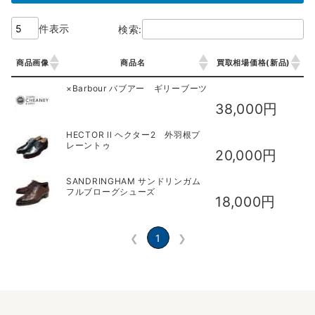
件表示
検索:
商品画像
商品名
買取相場価格(新品)
商品画像
商品名
買取相場価格(新品)
×Barbour バブアー ギリーブーツ
38,000円
HECTOR ll ヘクター2 外羽根プ
レーントゥ
20,000円
SANDRINGHAM サンドリンガム
フルブローグシューズ
18,000円
❮
1
❯