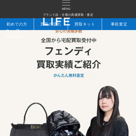
MENU
ブランド品・古着の高価買取・査定
初めての方
買取の流れ
買取キット
事前査定
検索
お問合せ