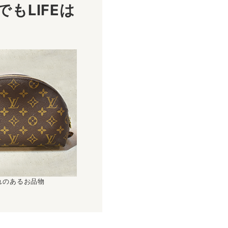
もLIFEは
！
れのあるお品物