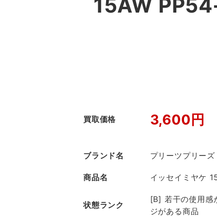
15AW PP
3,600円
買取価格
ブランド名
プリーツプリーズ
商品名
イッセイミヤケ 15A
[B] 若干の使用
状態ランク
ジがある商品