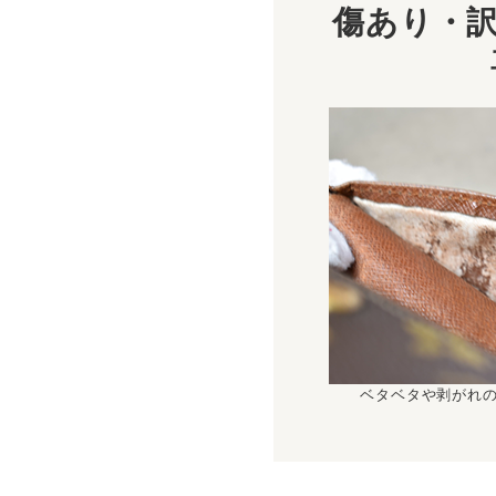
傷あり・訳
ベタベタや剥がれ