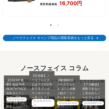
ープグリーン
16,700円
買取実績価格
ノースフェイス キャンプ用品の買取実績をもっと見る
ノースフェイス コラム
【完全版】ノ
【2025年最
ースフェイス
【徹底解説】
ブランド専門店LIFEではノースフェイスの様々なアイテムの新
新】仙台THE
とは？プロが5
ノースフェイ
【プロ解説】
作情報や買取情報などをお伝えしています。
NORTH FACE
分でヌプシダ
ス ヌプシ6種
買取できない
完全ガイド｜
ウンやパーカ
ご紹介！コー
と言われたノ
取扱い店舗と
ー等がなぜ人
ディネートや
ースフェイス
2025年9月5日
2024年10月16
買取情報をご
気なのかご紹
選び方もご解
を高く売る2つ
2024年9月19日
2024年9月11日
日
紹介！
介！
説！
の方法！