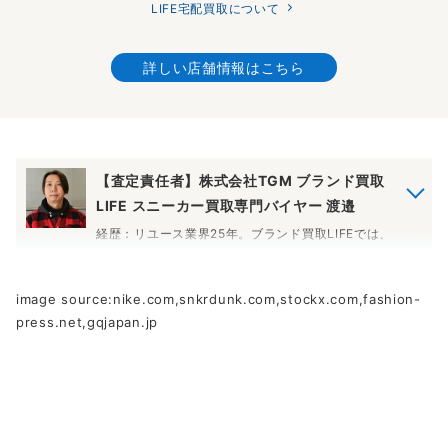
LIFE宅配買取について
詳しい店舗情報はこちら
【査定責任者】株式会社TGM ブランド買取
LIFE スニーカー買取専門バイヤー 渡邉
経歴：リユース業界25年。ブランド買取LIFEでは、
入社以来、スニーカーの査定を担当しています。話
題性の高い新作が高頻度でリリースされ、定価以上
で取引される商品が多い点が、スニーカー査定の面
image source:nike.com,snkrdunk.com,stockx.com,fashion-
白い部分です。相場変動の大きい新作モデルから希
press.net,gqjapan.jp
少なヴィンテージスニーカーまで、これまでの査定
経験と相場データを踏まえて、1点ずつ丁寧に買取価
格をお付けしています。
査定責任者について