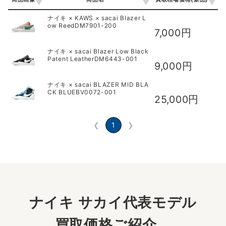
商品画像
商品名
買取相場価格(新品)
ナイキ × KAWS × sacai Blazer L
ow ReedDM7901-200
7,000円
ナイキ × sacai Blazer Low Black
Patent LeatherDM6443-001
9,000円
ナイキ × sacai BLAZER MID BLA
CK BLUEBV0072-001
25,000円
❮
1
❯
ナイキ サカイ代表モデル
買取価格ご紹介。