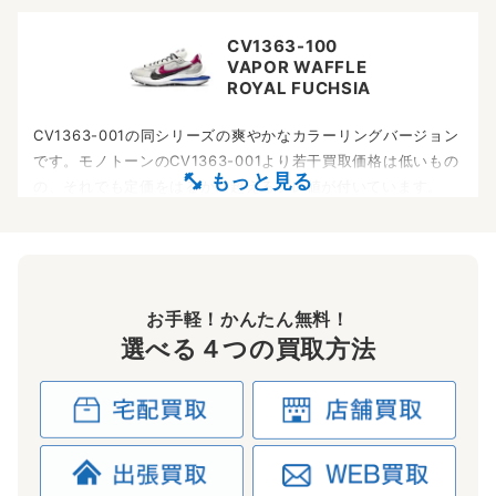
CV1363-100
VAPOR WAFFLE
ROYAL FUCHSIA
CV1363-001の同シリーズの爽やかなカラーリングバージョン
です。モノトーンのCV1363-001より若干買取価格は低いもの
の、それでも定価をはるかに超えるプレ値が付いています。
～60,000円買取
DD1875-200
お手軽！かんたん無料！
VAPOR WAFFLE
SESAME AND BLUE VOID
選べる４つの買取方法
2021年に発売された「ヴェイパー ワッフル」です。独特なデ
ザインが話題を呼び人気定番となったハイブリッドモデルで
す。同時に発売されたパープル×イエローのモデルより買取相
場も高めな人気の一足です。