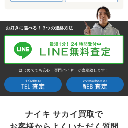
～60,000円買取
DH9186-001
× Jean-Paul Gaultier Vapor Waffle
お好きに選べる！３つの連絡方法
Black/Black-White
ナイキ、サカイ、ジャンポール・ゴルチエの豪華なトリプルネ
ームの最新コラボ作です。コロナ禍で発表の延期がされるなど
発売前から高い注目を集める中リリースされたファンも待望の
モデルです。
はじめてでも安心！専門バイヤーが査定致します！
～25,000円買取
ナイキ サカイ買取で
お客様からよくいただく質問