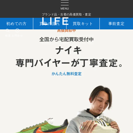
MENU
ブランド品・古着の高価買取・査定
初めての方
買取の流れ
買取キット
事前査定
検索
お問合せ