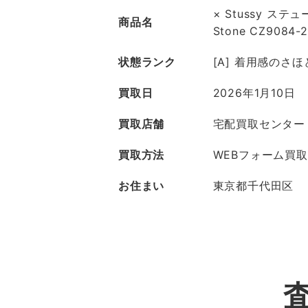
× Stussy ステューシ
商品名
Stone CZ9084-
状態ランク
[A] 着用感のさ
買取日
2026年1月10日
買取店舗
宅配買取センター
買取方法
WEBフォーム買取
お住まい
東京都千代田区