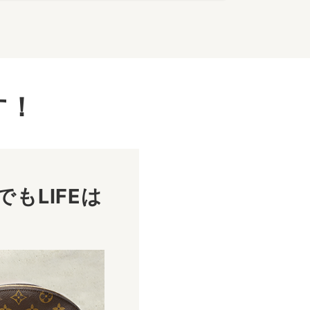
す！
もLIFEは
！