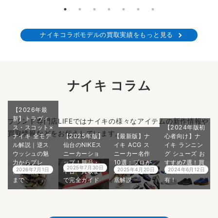
ナイキコラボモデルの買取実績をもっと見る
ナイキ コラム
【2026年最
新】トラヴィ
ブランド専門店LIFEではナイキの様々なアイテムの新作情報や
ス・スコット×
【2024年版初
買取情報などをお伝えしています。
ナイキ 全モデ
【2025年版】
【最新版】ナ
心者向け】ナ
ル解説｜逆ス
仙台のNIKEス
イキ ACG ス
イキ ランニン
ウッシュの魅
ニーカーショ
ニーカー名作
グ シューズ お
力からプレ
ップ！新品・
10選：プロが
すすめ7選！買
2025年7月30日
2026年7月1日
2025年4月20日
2024年6月12日
値・偽物対策
中古・買取ま
選ぶ名品を徹
取価格紹介
まで
で完全ガイド
底解説
有！