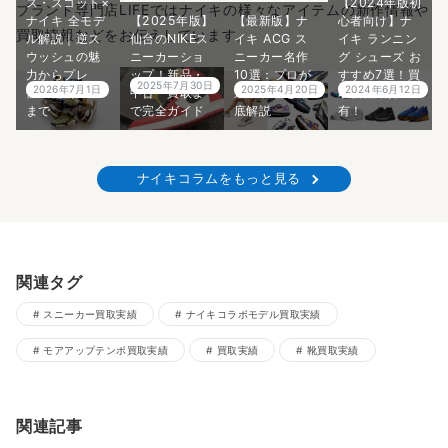
ス・スコット×
【2024年版初
ブランド専門店LIFEではナイキの様々なアイテムの新作情報や
ナイキ 全モデ
【2025年版】
【最新版】ナ
心者向け】ナ
買取情報などをお伝えしています。
ル解説｜逆ス
仙台のNIKEス
イキ ACG ス
イキ ランニン
ウッシュの魅
ニーカーショ
ニーカー名作
グ シューズ お
力からプレ
ップ！新品・
10選：プロが
すすめ7選！買
2025年7月30日
2026年7月1日
2025年4月20日
2024年6月12日
値・偽物対策
中古・買取ま
選ぶ名品を徹
取価格紹介
まで
で完全ガイド
底解説
有！
ナイキコラムをもっと見る
関連タグ
スニーカー買取実績
ナイキコラボモデル買取実績
モアアップテンポ買取実績
買取実績
靴買取実績
関連記事