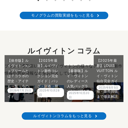
モノグラムの買取実績をもっと見る
ルイヴィトン コラム
【保存版】ル
【2025年最
【2025年最
イヴィトン×シ
新】ルイヴィ
新】LOUIS
ブランド専門店LIFEではルイヴィトンの様々なアイテムの新作
ュプリームと
トン新作コレ
【最新版】ル
VUITTON ル
情報や買取情報などをお伝えしています。
は？コラボの
クション完全
イ・ヴィトン
イ・ヴィトン
歴史・アイテ
ガイド｜バッ
のレディース
仙台完全ガイ
ム一覧・今の
グ・財布・限
人気バッグラ
ド｜店舗情
2025年8月5日
2026年7月25日
2025年10月28
価値を徹底ガ
定アイテム徹
ンキング20選
報・販売買取
2025年10月20
日
イド
底解説
｜プロ解説
まで徹底解説
日
ルイヴィトンコラムをもっと見る