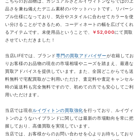
こちらのお品物は、カジュアルさとルイヴィトンならではの上
品さを兼ね備えたデニム素材のバケットハットです。リバーシ
ブル仕様になっており、気分やスタイルに合わせてカラーを使
い分けることができるため、コーディネートの幅を広げてくれ
るアイテムです。未使用品ということで、
￥52,000
にて買取
させていただきました！
当店LIFEでは、ブランド
専門の買取アドバイザー
が在籍してお
りお客様のお品物の現在の市場相場やニーズを踏まえ、最適な
買取アドバイスを提供しています。また、全国どこからでも送
料無料で宅配買取がご利用いただけ、査定料や査定キャンセル
時の返送料も完全無料ですので、初めての方でも安心してご利
用いただけます。
当店では現在
ルイヴィトンの買取強化
を行っており、ルイヴィ
トンのようなハイブランドに関しては最新の市場動向を常に把
握しており、高価買取を実現しています。
当店では、お客様からのお問い合わせを心よりお待ちしており