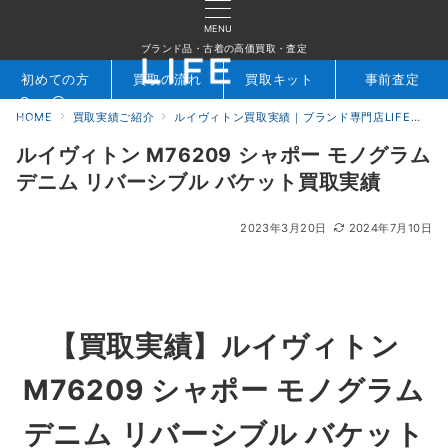
MENU
ブランド品・古着の高価買取・査定
初めての方
買取の流れ
買取キット
事前査定
HOME
買取実績ご紹介
ルイヴィトン買取実績｜ブランド専門店LIFE
ル
検索
お問合せ
ルイヴィトン M76209 シャポー モノグラム
デニム リバーシブル バケット買取実績
2023年3月20日
2024年7月10日
【
買取実績】ルイヴィトン
M76209 シャポー モノグラム
デニム リバーシブル バケット