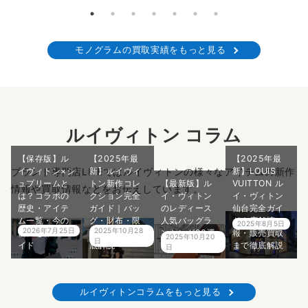
モノグラムの買取実績をもっと見る
ルイヴィトン コラム
【保存版】ル
【2025年最
【2025年最
イヴィトン×シ
新】ルイヴィ
新】LOUIS
ブランド専門店LIFEではルイヴィトンの様々なアイテムの新作
ュプリームと
トン新作コレ
【最新版】ル
VUITTON ル
情報や買取情報などをお伝えしています。
は？コラボの
クション完全
イ・ヴィトン
イ・ヴィトン
歴史・アイテ
ガイド｜バッ
のレディース
仙台完全ガイ
ム一覧・今の
グ・財布・限
人気バッグラ
ド｜店舗情
2025年8月5日
2026年7月25日
2025年10月28
価値を徹底ガ
定アイテム徹
ンキング20選
報・販売買取
2025年10月20
日
イド
底解説
｜プロ解説
まで徹底解説
日
ルイヴィトンコラムをもっと見る