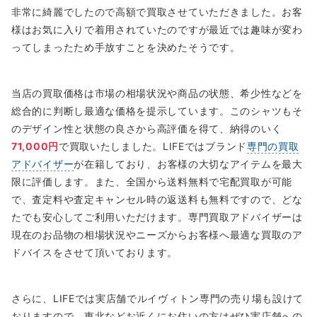
非常に綺麗でしたので高額で買取させていただきました。お客
様はお気に入りで着用されていたのですが最近では趣味が変わ
ってしまったため手放すことを決めたそうです。
当店の買取価格は市場の相場状況や商品の状態、希少性などを
総合的に判断し最適な価格を提示しています。このシャツもそ
のデザイン性と状態の良さから高評価を得て、納得のいく
71,000円
で買取いたしました。LIFEではブランド
専門の買取
アドバイザー
が在籍しており、お客様の大切なアイテムを最大
限に評価します。また、全国から送料無料で宅配買取が可能
で、査定料や査定キャンセル時の返送料も無料ですので、どな
たでも安心してご利用いただけます。専門買取アドバイザーは
現在のお品物の相場状況やニーズからお客様へ最適な買取のア
ドバイスをさせて頂いております。
さらに、LIFEでは実店舗でルイヴィトン専門の売り場も設けて
おりますので、東北などお近くにお住いの方はぜひ実店舗への