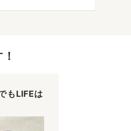
す！
もLIFEは
！