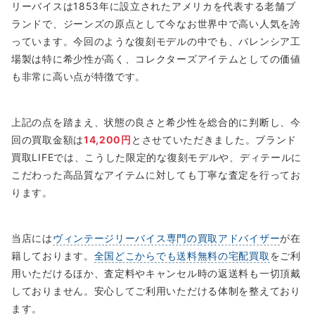
リーバイスは1853年に設立されたアメリカを代表する老舗ブ
ランドで、ジーンズの原点として今なお世界中で高い人気を誇
っています。今回のような復刻モデルの中でも、バレンシア工
場製は特に希少性が高く、コレクターズアイテムとしての価値
も非常に高い点が特徴です。
上記の点を踏まえ、状態の良さと希少性を総合的に判断し、今
回の買取金額は
14,200円
とさせていただきました。ブランド
買取LIFEでは、こうした限定的な復刻モデルや、ディテールに
こだわった高品質なアイテムに対しても丁寧な査定を行ってお
ります。
当店には
ヴィンテージリーバイス専門の買取アドバイザー
が在
籍しております。
全国どこからでも送料無料の宅配買取
をご利
用いただけるほか、査定料やキャンセル時の返送料も一切頂戴
しておりません。安心してご利用いただける体制を整えており
ます。