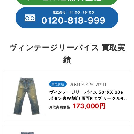
ヴィンテージリーバイス 買取実
績
買取実績
買取日 2026年6月11日
ヴィンテージリーバイス 501XX 60s
ボタン裏W刻印 両面Rタブ サークルR
センターオフセット デニム パンツ
173,000円
買取実績価格