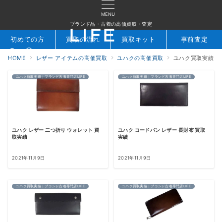
MENU
ブランド品・古着の高価買取・査定
初めての方
買取の流れ
買取キット
事前査定
HOME
レザー アイテムの高価買取
ユハクの高価買取
ユハク買取実績
検索
お問合せ
ユハク買取実績｜ブランド古着専門店LIFE
ユハク買取実績｜ブランド古着専門店LIFE
ユハク レザー 二つ折り ウォレット 買
ユハク コードバン レザー 長財布 買取
取実績
実績
2021年11月9日
2021年11月9日
ユハク買取実績｜ブランド古着専門店LIFE
ユハク買取実績｜ブランド古着専門店LIFE