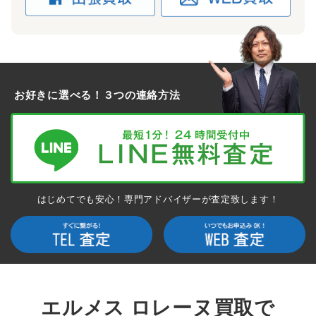
ルージュヴィフの華やかなロレーヌです。素材には軽量かつ耐
水性にも優れたクシュベルを採用。現在は廃盤となった素材で
稀少価値の高いアイテムとなります。
～180,000円買取
お好きに選べる！３つの連絡方法
ロレーヌ
キャメル × オレンジ
ヴォーガリバー
キャメル×オレンジの同色系バイカラーを採用したお洒落なロ
レーヌです。ヴォーガリバーの特長である発色性を活かした芸
はじめてでも安心！専門アドバイザーが査定致します！
術的な逸品で、高額査定が狙えます。
～180,000円買取
エルメス ロレーヌ買取で