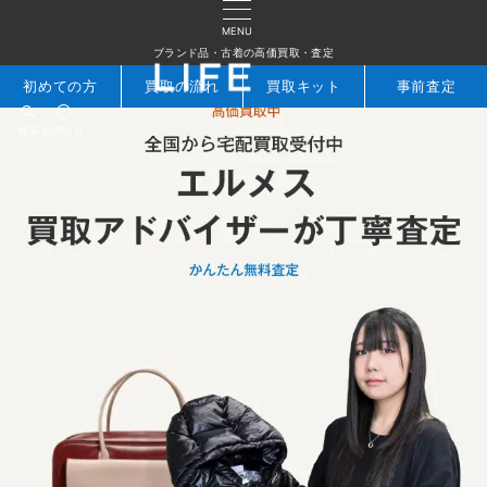
MENU
ブランド品・古着の高価買取・査定
初めての方
買取の流れ
買取キット
事前査定
検索
お問合せ