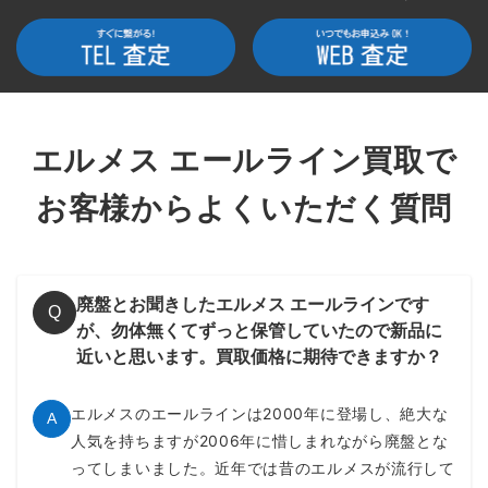
長財布
エールラインの長財布、パース GMです。グレーカラーのシン
プルなデザインのため男女ともに人気のアイテム。7つのカー
ドポケットや小銭入れを備え、スリムながら機能性は十分で
す。エールラインはバッグだけでなく財布も高価買取が狙えま
エルメス エールライン買取で
す。
お客様からよくいただく質問
～15,000円買取
廃盤とお聞きしたエルメス エールラインです
Q
が、勿体無くてずっと保管していたので新品に
近いと思います。買取価格に期待できますか？
エルメスのエールラインは2000年に登場し、絶大な
A
人気を持ちますが2006年に惜しまれながら廃盤とな
ってしまいました。近年では昔のエルメスが流行して