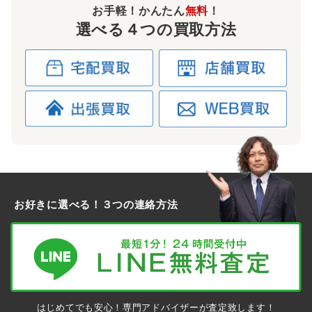
フォルムのためビジネスシーンでも人気のバッグです。使う人
お手軽！かんたん
無料
！
を選ばせないベーシックなアイテムのためお求めの方も多いア
選べる４つの買取方法
イテムです。
～15,000円買取
エールライン PM
最も小さいPMサイズのエールライン。小ぶりのサイズ感で扱
いやすく、持ち手部分に「H」がデザインされておりさりげな
くエルメスを身に着けられます。廃盤となった現在も人気の高
お好きに選べる！３つの連絡方法
いモデルのためしっかり金額も付けられるLIFEでも買取強化を
行っているモデルです。
～20,000円買取
エールライン パース GM
はじめてでも安心！専門アドバイザーが査定致します！