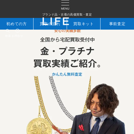
MENU
ブランド品・古着の高価買取・査定
初めての方
買取の流れ
買取キット
事前査定
検索
お問合せ