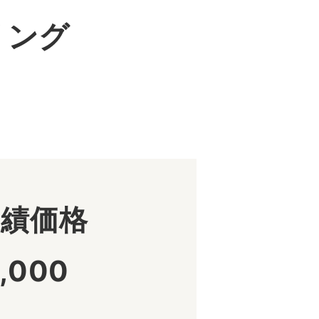
リング
。
実績価格
,000