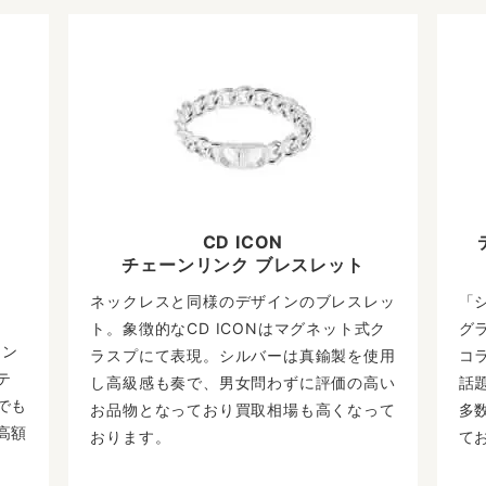
CD ICON
チェーンリンク ブレスレット
ネックレスと同様のデザインのブレスレッ
「
ト。象徴的なCD ICONはマグネット式ク
グ
ーン
ラスプにて表現。シルバーは真鍮製を使用
コ
テ
し高級感も奏で、男女問わずに評価の高い
話
でも
お品物となっており買取相場も高くなって
多
高額
おります。
て