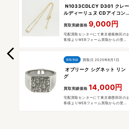
GNE
N1033CDLCY D301 クレ
ト
ルディーリュヌ CDアイコン
レジンパール クリスタルライ
0円
9,000円
買取実績価格
ンストーン ネックレス
沢市のお
宅配買取センターにて東京都葛飾区の
宅配買
客様よりWEBフォーム買取からの受付
で宅配買取させていただきました。
2日
買取日
2025年8月1日
買取実績
 チャ
オブリーク シグネット リン
ー
グ
円
14,000円
買取実績価格
日部市の
宅配買取センターにて東京都墨田区の
らの受
客様よりWEBフォーム買取からの受付
した。
で宅配買取させていただきました。