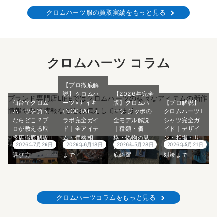
クロムハーツ服の買取実績をもっと見る
クロムハーツ コラム
【プロ徹底解
説】クロムハ
【2026年完全
ブランド専門店LIFEではクロムハーツの様々なアイテムの新作
仙台でクロム
ーツ×ナイキ
版】クロムハ
【プロ解説】
情報や買取情報などをお伝えしています。
ハーツを買う
(NOCTA) コ
ーツ ジッポの
クロムハーツT
ならどこ？プ
ラボ完全ガイ
全モデル解説
シャツ完全ガ
ロが教える取
ド｜全アイテ
｜種類・価
イド｜デザイ
扱店徹底解説
ム・価格相
格・偽物の見
ン・相場・サ
2026年7月26日
2026年6月18日
2026年5月28日
2026年5月21日
と後悔しない
場・入手方法
分け方まで徹
イズ感・偽物
選び方
まで
底網羅
対策まで
クロムハーツコラムをもっと見る