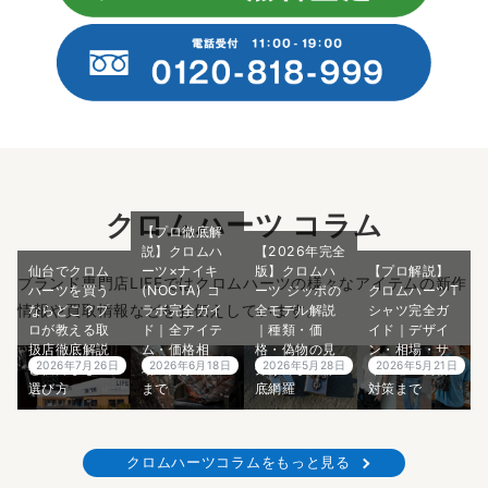
クロムハーツ コラム
【プロ徹底解
説】クロムハ
【2026年完全
仙台でクロム
ーツ×ナイキ
版】クロムハ
【プロ解説】
ブランド専門店LIFEではクロムハーツの様々なアイテムの新作
ハーツを買う
(NOCTA) コ
ーツ ジッポの
クロムハーツT
情報や買取情報などをお伝えしています。
ならどこ？プ
ラボ完全ガイ
全モデル解説
シャツ完全ガ
ロが教える取
ド｜全アイテ
｜種類・価
イド｜デザイ
扱店徹底解説
ム・価格相
格・偽物の見
ン・相場・サ
2026年7月26日
2026年6月18日
2026年5月28日
2026年5月21日
と後悔しない
場・入手方法
分け方まで徹
イズ感・偽物
選び方
まで
底網羅
対策まで
クロムハーツコラムをもっと見る