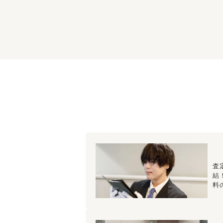
査
結
料