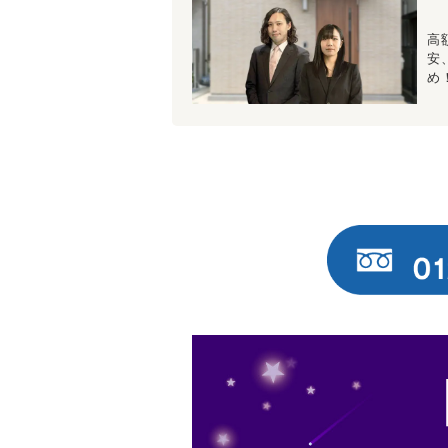
高
安
め