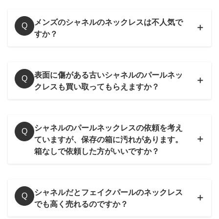
ゴールドのチェーンとパールの調和が美しいネックレスです。
メンズのシャネルのネックレスは不人気で
使うシーンが幅広いシンプルなデザインはもちろん、このよう
Q
すか？
な凝ったデザインの物は唯一無二の価値がありますので高く買
い取りさせて頂いております。
～45,000円買取
表面に傷がある古いシャネルのパールネッ
Q
クレスも買い取ってもらえますか？
シャネルのパールネックレスの依頼を考え
Q
ていますが、保存の箱に汚れがあります。
箱なしで依頼した方がいいですか？
シャネルだとフェイクパールのネックレス
Q
でも高く売れるのですか？