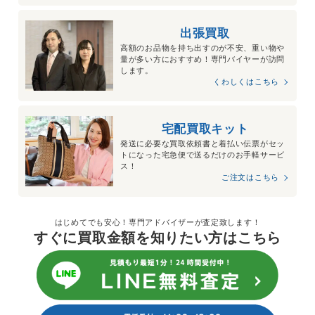
～57,000円買取
出張買取
高額のお品物を持ち出すのが不安、重い物や
量が多い方におすすめ！専門バイヤーが訪問
シャネル ネックレス
します。
マドモアゼル
くわしくはこちら
キュートなマドモアゼルのチャームをあしらったパール ネッ
宅配買取キット
クレスです。エレガントで非常に存在感のあるアイテムなので
発送に必要な買取依頼書と着払い伝票がセッ
二次会やパーティーなどのドレスファッションにぴったりで
トになった宅急便で送るだけのお手軽サービ
す。中古相場も高い傾向がございます。
ス！
ご注文はこちら
～75,000円買取
はじめてでも安心！専門アドバイザーが査定致します！
すぐに買取金額を知りたい方はこちら
シャネル パール
ロングネックレス
大小さまざまなフェイクパールを連ね、ココマークがアクセン
トとなっているロングネックレスです。ココマークが落とし込