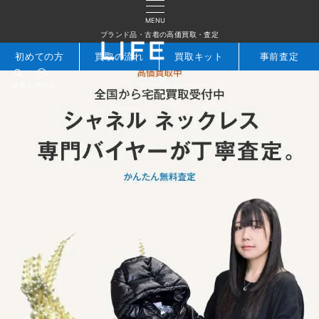
MENU
ブランド品・古着の高価買取・査定
初めての方
買取の流れ
買取キット
事前査定
検索
お問合せ