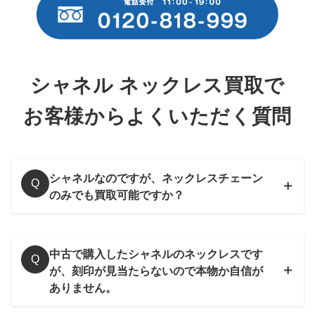
まれたアイコニックなお品物は、話題性も高いため高額査定を
行なっております。
～45,000円買取
シャネル ネックレス買取で
シャネル
お客様からよくいただく質問
フェイクパールネックレス
20A ココマーク ラインストーン
フェイクパールのネックレスにラインストーンを施したココマ
ークが華やかにきらめくアイテムです。パールネックレスでも
シャネルなのですが、ネックレスチェーン
Q
やはりココマークがデザインされたものは人気が高く、特に高
のみでも買取可能ですか？
価買取が期待できます。
～50,000円買取
中古で購入したシャネルのネックレスです
Q
が、刻印が見当たらないので本物か自信が
シャネル
ありません。
パールネックレス
20A ココマーク