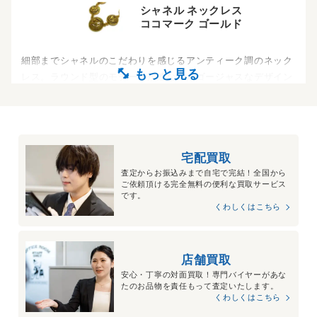
シャネル ネックレス
ココマーク ゴールド
細部までシャネルのこだわりを感じるアンティーク調のネック
レス。ラウンド型のモチーフが連なったゴージャスなデザイン
が圧倒的な存在感を放つヴィンテージモデルです。販売、買取
の相場が高く高値で取引されているアイテムでございます。
～82,000円買取
宅配買取
査定からお振込みまで自宅で完結！全国から
ご依頼頂ける完全無料の便利な買取サービス
シャネル パール ネックレス
です。
A19C ココマーク 18-19クルーズ
くわしくはこちら
2018-2019年クルーズコレクションのパール ロングネックレ
ス。フェイクパールにブルーのボーダーとゴールドを組み合わ
店舗買取
せた、マリンルックを思わせる爽やかなカラーリングが魅力的
安心・丁寧の対面買取！専門バイヤーがあな
たのお品物を責任もって査定いたします。
です。中古市場で評価されているため高額でお買取りさせてい
くわしくはこちら
ただきます。